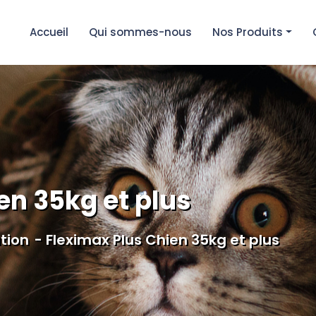
Accueil
Qui sommes-nous
Nos Produits
en 35kg et plus
ation
Fleximax Plus Chien 35kg et plus