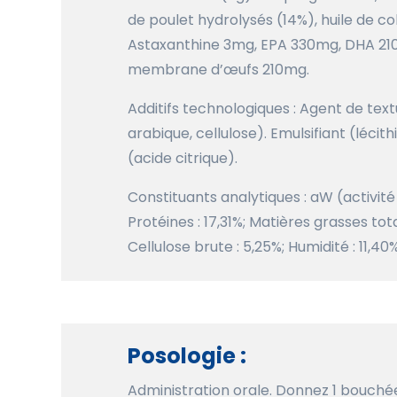
de poulet hydrolysés (14%), huile de col
Astaxanthine 3mg, EPA 330mg, DHA 210
membrane d’œufs 210mg.
Additifs technologiques : Agent de te
arabique, cellulose). Emulsifiant (léci
(acide citrique).
Constituants analytiques : aW (activité 
Protéines : 17,31%; Matières grasses tot
Cellulose brute : 5,25%; Humidité : 11,40
Posologie :
Administration orale. Donnez 1 bouchée 