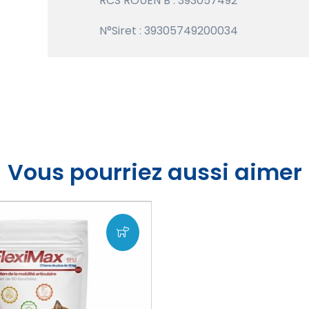
RCS ROUEN B : 393057492
N°Siret : 39305749200034
Vous pourriez aussi aimer