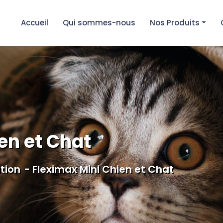
Accueil
Qui sommes-nous
Nos Produits
en et Chat
ation
Fleximax Mini Chien et Chat