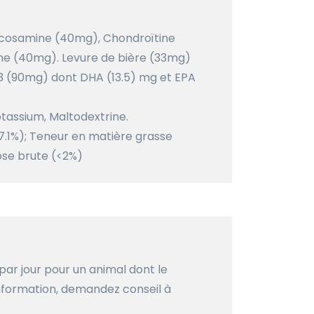
lucosamine (40mg), Chondroïtine
ane (40mg). Levure de bière (33mg)
 (90mg) dont DHA (13.5) mg et EPA
otassium, Maltodextrine.
37.1%); Teneur en matière grasse
lose brute (<2%)
par jour pour un animal dont le
d'information, demandez conseil à